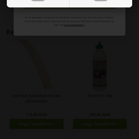
Meld meg på
Alle MDF-plater er saget med sirkelsag.
Du vil automatisk bli registrert for HM-Groups nyhetsbrev, hvor du blant annet vil motta e-
poster om nyheter, tilbud, inspirasjon og mye mer innen HM-Groups produktsortiment. Les
mer i vår
personvernerklæring.
Relaterte produkter
Ask Finér Kantbånd med lim
Trelim D3 Ude
på baksiden
115,00 NOK
205,00 NOK