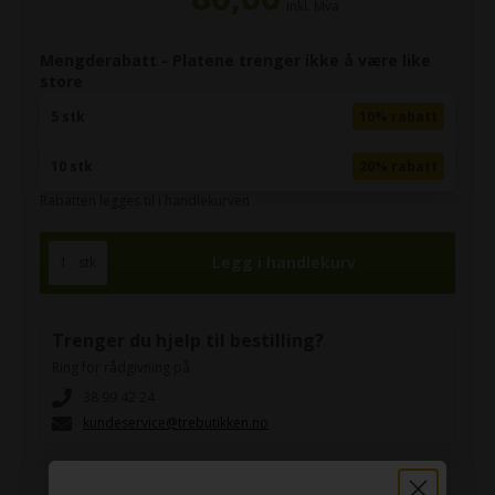
inkl. Mva
Mengderabatt - Platene trenger ikke å være like
store
5 stk
10% rabatt
10 stk
20% rabatt
Rabatten legges til i handlekurven
stk
Trenger du hjelp til bestilling?
Ring for rådgivning på
38 99 42 24
kundeservice@trebutikken.no