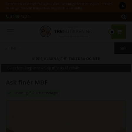
Telefonen er stengt for øyeblikket – vennligst send en e-post i stedet.
Vennligst forvent lengre leveringstider enn vanlig.
38 99 42 24
0
VIPPS, KLARNA, EHF-FAKTURA OG MER
Du er her:
Treplater
»
Kjøp mer og få rabatt
Ask finér MDF
Levering: 5-7 arbeidsdager