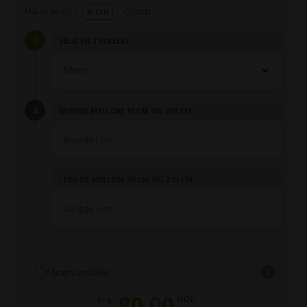
cm
mm
Mål er angitt i:
VELG EN TYKKELSE
BREDDE MELLOM 10 CM OG 207 CM
LENGDE MELLOM 10 CM OG 279 CM
Påsatt kantbånd
80,00
NOK
Fra