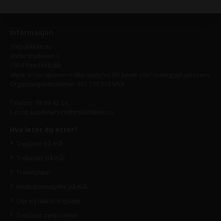
Informasjon
Trebutikken.no
Andersrudveien 1
1914 Ytre Enebakk
Merk: Vi har dessverre ikke mulighet for besøk eller henting på adressen.
Organisasjonsnummer: 921 791 712 MVA
Telefon:
38 99 42 24
E-post:
kundeservice@trebutikken.no
Hva leter du etter?
Treplater på mål
Trekasser på mål
Trailerplater
Vindusbunnstykke på mål
Olje og lakk til treplater
Treplater med trefinér