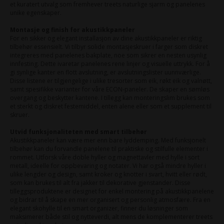
et kuratert utvalg som fremhever treets naturlige sjarm og panelenes
unike egenskaper.
Montasje og finish for akustikkpaneler
For en sikker og elegant installasjon av dine akustikkpaneler er riktig
tilbehør essensielt. Vi tilbyr solide montasjeskruer i farger som diskret
integreres med panelenes bakplate, noe som sikrer en nesten usynlig
innfesting. Dette ivaretar panelenes rene linjer og visuelle uttrykk. For å
gi synlige kanter en flott avslutning, er avslutningslister uunnværlige.
Disse listene er tilgjengelige i ulike tresorter som eik, røkt eik og valnøtt,
samt spesifikke varianter for våre ECON-paneler. De skaper en sømløs
overgang og beskytter kantene. I tillegg kan monteringslim brukes som
et sterkt og diskret festemiddel, enten alene eller som et supplement til
skruer.
Utvid funksjonaliteten med smart tilbehør
Akustikkpaneler kan være mer enn bare lyddemping. Med funksjonelt
tilbehør kan du forvandle panelene til praktiske og stilfulle elementer i
rommet. Utforsk våre doble hyller og magnettavler med hylle i sort
metall, ideelle for oppbevaring og notater. Vi har også mindre hyller i
ulike lengder og design, samt kroker og knotter i svart, hvitt eller rødt,
som kan brukes til alt fra jakker til dekorative gjenstander. Disse
tilleggsproduktene er designet for enkel montering på akustikkpanelene
og bidrar til å skape en mer organisert og personlig atmosfære. Fra en
elegant skohylle til en smart organizer, finner du løsninger som
maksimerer både stil og nytteverdi, alt mens de komplementerer treets