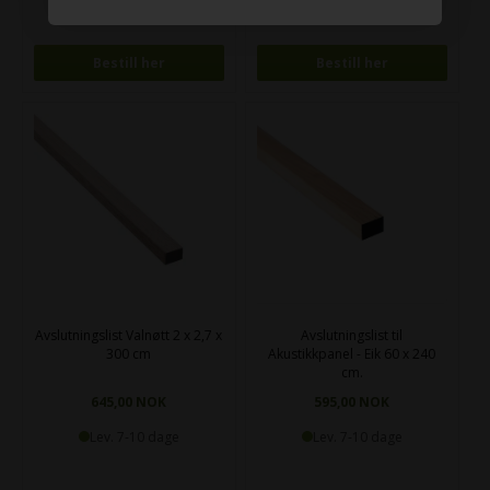
Bestill her
Bestill her
Avslutningslist Valnøtt 2 x 2,7 x
Avslutningslist til
300 cm
Akustikkpanel - Eik 60 x 240
cm.
645,00 NOK
595,00 NOK
Lev. 7-10 dage
Lev. 7-10 dage