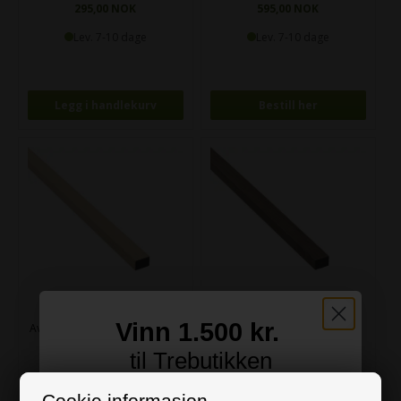
295,00 NOK
595,00 NOK
Lev. 7-10 dage
Lev. 7-10 dage
Bestill her
Vinn 1.500 kr.
Avslutningslist Eik 2 x 2,7 x 300
Avslutningslist Røkt Eik 2 x 2,7
cm
x 240 cm
til Trebutikken
645,00 NOK
595,00 NOK
Meld deg på vårt nyhetsbrev og bli med i
Cookie informasjon