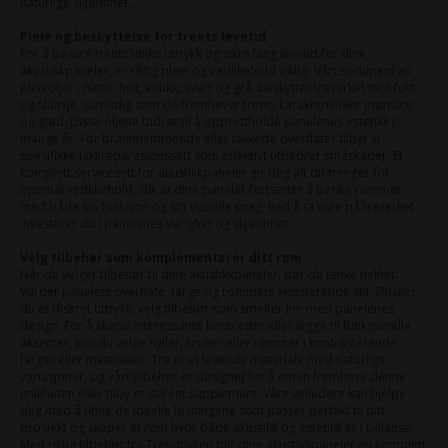
naturlige skjønnhet.
Pleie og beskyttelse for treets levetid
For å bevare treets unike uttrykk og sikre lang levetid for dine
akustikkpaneler, er riktig pleie og vedlikehold viktig. Vårt sortiment av
pleieoljer i natur, hvit, antikk, svart og grå, beskytter treverket mot fukt
og slitasje, samtidig som de fremhever treets karakteristiske mønstre
og glød. Disse oljene bidrar til å opprettholde panelenes estetikk i
mange år. For brannhemmende eller lakkerte overflater tilbyr vi
spesifikke lakkreparasjonssett som effektivt utbedrer småskader. Et
komplett servicesett for akustikkpaneler gir deg alt du trenger for
optimal vedlikehold, slik at dine paneler fortsetter å berike rommet
med både sin funksjon og sitt visuelle preg. Ved å ta vare på treverket
investerer du i panelenes varighet og skjønnhet.
Velg tilbehør som komplementerer ditt rom
Når du velger tilbehør til dine akustikkpaneler, bør du tenke helhet.
Vurder panelets overflate, farge og rommets eksisterende stil. Ønsker
du et diskret uttrykk, velg tilbehør som smelter inn med panelenes
design. For å skape interessante kontraster eller legge til funksjonelle
aksenter, kan du velge hyller, kroker eller rammer i kontrasterende
farger eller materialer. Tre er et levende materiale med naturlige
variasjoner, og vårt tilbehør er designet for å enten fremheve denne
unikheten eller tilby et stilrent supplement. Våre veiledere kan hjelpe
deg med å finne de ideelle løsningene som passer perfekt til ditt
prosjekt og skaper et rom hvor både akustikk og estetikk er i balanse.
Med riktig tilbehør fra Trebutikken blir dine akustikkpaneler en komplett