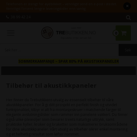
Telefonen er stengt for øyeblikket – vennligst send en e-post i stedet.
Vennligst forvent lengre leveringstider enn vanlig.
38 99 42 24
0
SOMMERKAMPANJE
– SPAR 80% PÅ AKUSTIKKPANELER
Tilbehør til akustikkpaneler
Her finner du Trebutikkens utvalg av essensielt tilbehør til våre
akustikkpaneler. For å gi ditt prosjekt en perfekt finish og utvidet
funksjonalitet, tilbyr vi alt fra montasjeskruer i matchende farger til
elegante avslutningslister som rammer inn panelene vakkert. Du finner
også ulike pleieoljer som bevarer treets naturlige uttrykk, samt
praktiske hyller, kroker og braketter som maksimerer bruksområdene
for dine akustikkpaneler. Vårt utvalg av tilbehør sikrer enkel montering
og et helhetlig resultat som løfter rommet.