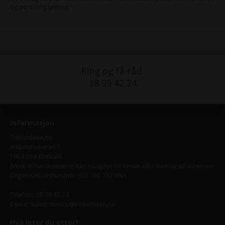
og personlig løsning.
Ring og få råd
38 99 42 24
Informasjon
Trebutikken.no
Andersrudveien 1
1914 Ytre Enebakk
Merk: Vi har dessverre ikke mulighet for besøk eller henting på adressen.
Organisasjonsnummer: 921 791 712 MVA
Telefon:
38 99 42 24
E-post:
kundeservice@trebutikken.no
Hva leter du etter?