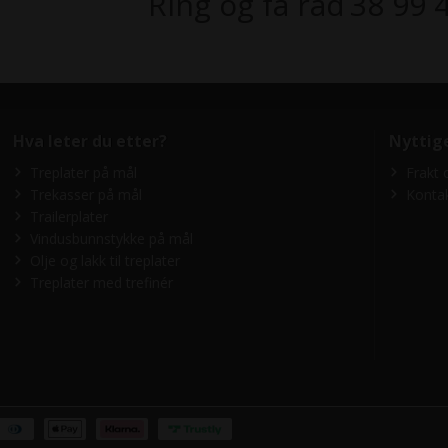
Ring og få råd
38 99 
Hva leter du etter?
Nyttig
Treplater på mål
Frakt 
Trekasser på mål
Konta
Trailerplater
Vindusbunnstykke på mål
Olje og lakk til treplater
Treplater med trefinér