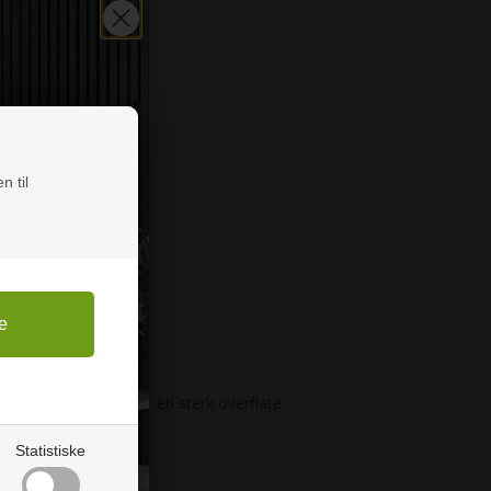
n til
re møbler som trenger en sterk overflate.
Statistiske