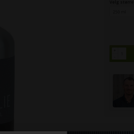
Velg større
+
-