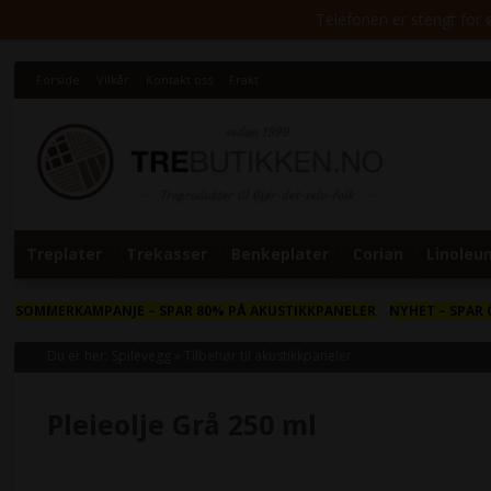
Telefonen er stengt for ø
Forside
Vilkår
Kontakt oss
Frakt
Treplater
Trekasser
Benkeplater
Corian
Linoleu
SOMMERKAMPANJE
– SPAR 80% PÅ AKUSTIKKPANELER
NYHET
– SPAR 
Du er her:
Spilevegg
»
Tilbehør til akustikkpaneler
Pleieolje Grå 250 ml