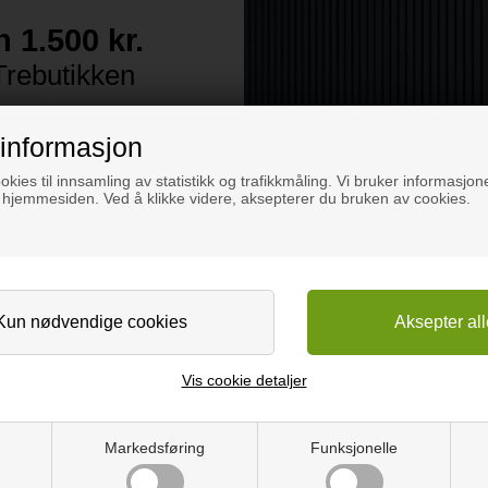
n 1.500 kr.
 Trebutikken
årt nyhetsbrev og bli med i
 et gavekort på 1.500 kr. til
informasjon
butikken 😊
okies til innsamling av statistikk og trafikkmåling. Vi bruker informasjone
 hjemmesiden. Ved å klikke videre, aksepterer du bruken av cookies.
 samtidig våre beste råd for
hvilke feil du bør unngå, og
 dine gjør-det-selv-prosjekter
😊
inner den første arbeidsdagen i måneden.
Vis cookie detaljer
handlede akustikkpaneler, kjøkkenbordplater, andre bordplater og and
Markedsføring
Funksjonelle