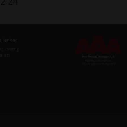
42 24
e lenker
og levering
kt oss