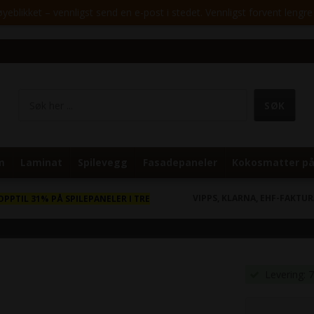
yeblikket – vennligst send en e-post i stedet. Vennligst forvent lengre 
m
Laminat
Spilevegg
Fasadepaneler
Kokosmatter på
VIPPS, KLARNA, EHF-FAKTU
OPPTIL 31% PÅ SPILEPANELER I TRE
Levering: 