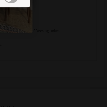
r neste lag nøye kan påføres og tørkes.
k.