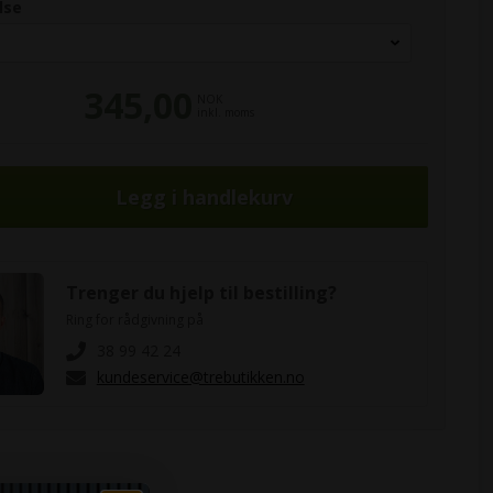
lse
345,00
NOK
inkl. moms
Trenger du hjelp til bestilling?
Ring for rådgivning på
38 99 42 24
kundeservice@trebutikken.no