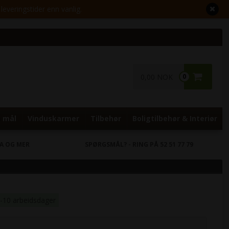
leveringstider enn vanlig.
0,00 NOK
0
 mål
Vinduskarmer
Tilbehør
Boligtilbehør & Interiør
RA OG MER
SPØRGSMÅL?
- RING PÅ 52 51 77 79
7-10 arbeidsdager