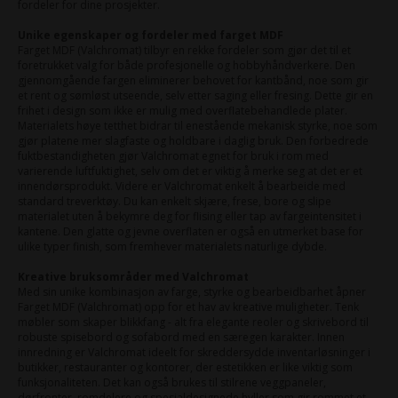
fordeler for dine prosjekter.
Unike egenskaper og fordeler med farget MDF
Farget MDF (Valchromat) tilbyr en rekke fordeler som gjør det til et
foretrukket valg for både profesjonelle og hobbyhåndverkere. Den
gjennomgående fargen eliminerer behovet for kantbånd, noe som gir
et rent og sømløst utseende, selv etter saging eller fresing. Dette gir en
frihet i design som ikke er mulig med overflatebehandlede plater.
Materialets høye tetthet bidrar til enestående mekanisk styrke, noe som
gjør platene mer slagfaste og holdbare i daglig bruk. Den forbedrede
fuktbestandigheten gjør Valchromat egnet for bruk i rom med
varierende luftfuktighet, selv om det er viktig å merke seg at det er et
innendørsprodukt. Videre er Valchromat enkelt å bearbeide med
standard treverktøy. Du kan enkelt skjære, frese, bore og slipe
materialet uten å bekymre deg for flising eller tap av fargeintensitet i
kantene. Den glatte og jevne overflaten er også en utmerket base for
ulike typer finish, som fremhever materialets naturlige dybde.
Kreative bruksområder med Valchromat
Med sin unike kombinasjon av farge, styrke og bearbeidbarhet åpner
Farget MDF (Valchromat) opp for et hav av kreative muligheter. Tenk
møbler som skaper blikkfang - alt fra elegante reoler og skrivebord til
robuste spisebord og sofabord med en særegen karakter. Innen
innredning er Valchromat ideelt for skreddersydde inventarløsninger i
butikker, restauranter og kontorer, der estetikken er like viktig som
funksjonaliteten. Det kan også brukes til stilrene veggpaneler,
dørfronter, romdelere og spesialdesignede hyller som gir rommet et