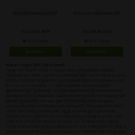
Rund rød Valchromat MDF
Rund svart Valchromat MDF
Fra 179,00 NOK
Fra 179,00 NOK
Lev. 5-7 dage
Lev. 5-7 dage
Bestill her
Bestill her
Hva er Farget MDF Valchromat
Farget MDF (Valchromat) er et innovativt og høyverdig trebasert
materiale som skiller seg ut fra tradisjonell MDF. Det produseres ved å
tilsette organiske fargestoffer og et spesialharpiks til trefibrene under
produksjonsprosessen, noe som resulterer i en plate som er
gjennomfarget. Dette betyr at fargen ikke bare er på overflaten, men
går dypt inn i hele materialet. Valchromat er kjent for sin eksepsjonelle
tetthet og stabilitet, noe som gjør det betydelig sterkere og mer
motstandsdyktig mot fuktighet enn vanlig MDF. Materialet fremstilles
under høyt trykk og temperatur, og gir en homogen og kompakt
struktur som er ideell for presis bearbeiding og langvarig bruk. Hver
plate er et uttrykk for naturlig variasjon, der fibrenes unike tegning
bidrar til et levende og autentisk utseende. Hos Trebutikken.no tilbyr vi
Valchromat som en løsning som kombinerer estetikk med funksjonelle