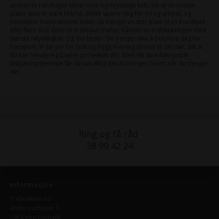
avanserte rundsager sikrer rene og nøyaktige kutt, slik at du mottar
plater som er klare til bruk. Dette sparer deg for tid og arbeid, og
minimerer materialsvinn. Enten du trenger en stor plate til en bordflate
eller flere små deler til et intrikat møbel, håndterer vi tilskjæringen med
største nøyaktighet. Og det beste? Du trenger ikke å bekymre deg for
transport. Vi sørger for rask og trygg levering direkte til din dør, slik at
du kan fokusere på selve prosjektet ditt. Med vår skreddersydde
tilskjæringstjeneste får du nøyaktig det du trenger, levert når du trenger
det.
Ring og få råd
38 99 42 24
Informasjon
Trebutikken.no
Andersrudveien 1
1914 Ytre Enebakk