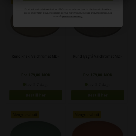
Mengderabatt
Mengderabatt
Du vil automatisk bli registrert for HM-Groups nyhetsbrev, hvor du blant annet vil motta e-
poster om nyheter, tilbud, inspirasjon og mye mer innen HM-Groups produktsortiment. Les
mer i vår
personvernerklæring.
Rund khaki Valchromat MDF
Rund lysgrå Valchromat MDF
Fra 179,00 NOK
Fra 179,00 NOK
Lev. 5-7 dage
Lev. 5-7 dage
Bestill her
Bestill her
Mengderabatt
Mengderabatt