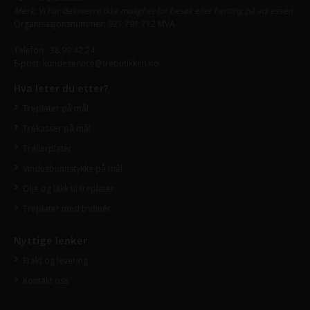
Merk: Vi har dessverre ikke mulighet for besøk eller henting på adressen.
Organisasjonsnummer: 921 791 712 MVA
Telefon:
38 99 42 24
E-post:
kundeservice@trebutikken.no
Hva leter du etter?
Treplater på mål
Trekasser på mål
Trailerplater
Vindusbunnstykke på mål
Olje og lakk til treplater
Treplater med trefinér
Nyttige lenker
Frakt og levering
Kontakt oss