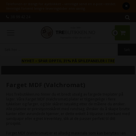
Telefonen er stengt for øyeblikket – vennligst send en e-post i stedet.
Vennligst forvent lengre leveringstider enn vanlig.
38 99 42 24
0
NYHET
– SPAR OPPTIL 31% PÅ SPILEPANELER I TRE
Farget MDF (Valchromat)
Hos Trebutikken.no finner du et bredt utvalg av fargede treplater på
lager. Våre Farget MDF (Valchromat) plater er tilgjengelige i flere
tykkelser og farger, og blir skåret nøyaktig etter de målene du ønsker.
Alle platene er presisjonsskåret med rundsag. Ønsker du å skape brutte
kanter eller avrundede hjørner, er dette enkelt å tilpasse i etterkant med
sandpapir eller egnet treverktøy, slik at de passer perfekt til ditt
prosjekt.
Farget MDF (Valchromat) er et allsidig materiale som kan benyttes i en