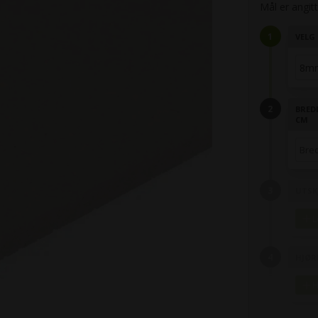
Mål er angitt 
VELG 
BRED
CM
UTSK
L
HJØR
H