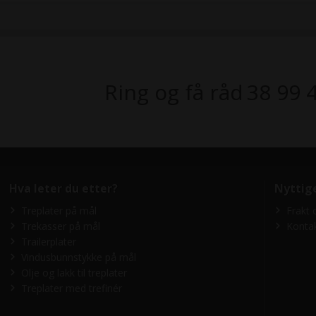
Ring og få råd
38 99 
Hva leter du etter?
Nyttig
Treplater på mål
Frakt 
Trekasser på mål
Konta
Trailerplater
Vindusbunnstykke på mål
Olje og lakk til treplater
Treplater med trefinér