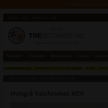
Telefonen er stengt for ø
Forside
Vilkår
Kontakt oss
Frakt
Treplater
Trekasser
Benkeplater
Corian
Linoleu
SOMMERKAMPANJE
– SPAR 80% PÅ AKUSTIKKPANELER
NYHET
– SPAR 
Du er her:
Treplater
»
Farget MDF (Valchromat)
Hvitgrå Valchromat MDF