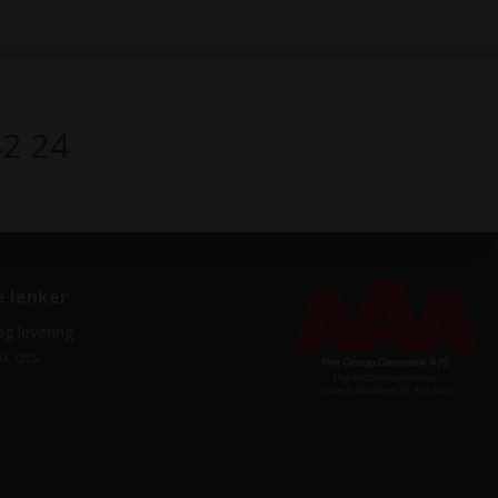
42 24
e lenker
og levering
kt oss