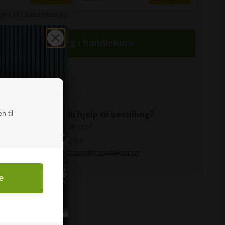
ges til i handlekurven
 99,00 NOK
Trenger du hjelp til bestilling?
n til
Ring for rådgivning på
38 99 42 24
kundeservice@trebutikken.no