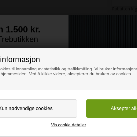
Rabatten leg
+
stk
n 1.500 kr.
-
 Trebutikken
Vareprøve
årt nyhetsbrev og bli med i
 et gavekort på 1.500 kr. til
informasjon
butikken 😊
okies til innsamling av statistikk og trafikkmåling. Vi bruker informasjone
 hjemmesiden. Ved å klikke videre, aksepterer du bruken av cookies.
 samtidig våre beste råd for
hvilke feil du bør unngå, og
 dine gjør-det-selv-prosjekter
😊
inner den første arbeidsdagen i måneden.
Vis cookie detaljer