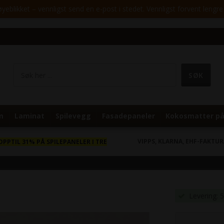
yeblikket – vennligst send en e-post i stedet. Vennligst forvent lengre 
m
Laminat
Spilevegg
Fasadepaneler
Kokosmatter på
VIPPS, KLARNA, EHF-FAKTU
OPPTIL 31% PÅ SPILEPANELER I TRE
Levering: 