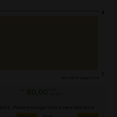
B
C
Alle mål er oppgitt i cm
80,00
NOK
Fra
inkl. Mva
att - Platene trenger ikke å være like store
10% rabatt
10 stk
20% rabatt