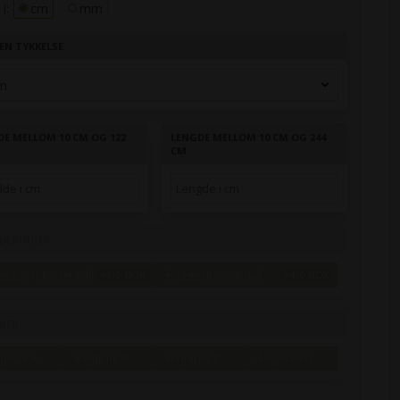
i:
cm
mm
EN TYKKELSE
DE MELLOM 10 CM OG 122
LENGDE MELLOM 10 CM OG 244
CM
JÆRINGER
egg til firkantet hull
Legg til rundt hull
NER
jørne A
Hjørne B
Hjørne C
Hjørne D