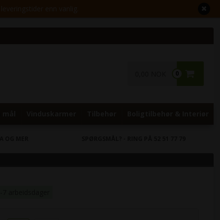
leveringstider enn vanlig.
0,00 NOK
0
 mål
Vinduskarmer
Tilbehør
Boligtilbehør & Interiør
RA OG MER
SPØRGSMÅL?
- RING PÅ 52 51 77 79
5-7 arbeidsdager