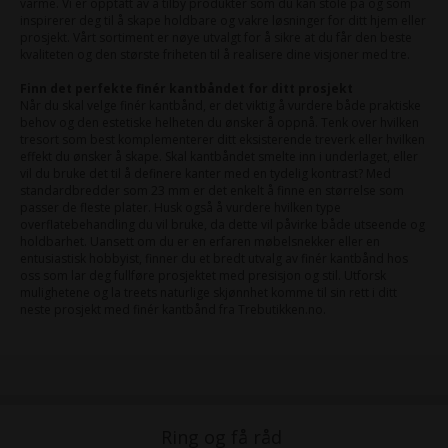
varme. Vi er opptatt av å tilby produkter som du kan stole på og som
inspirerer deg til å skape holdbare og vakre løsninger for ditt hjem eller
prosjekt. Vårt sortiment er nøye utvalgt for å sikre at du får den beste
kvaliteten og den største friheten til å realisere dine visjoner med tre.
Finn det perfekte finér kantbåndet for ditt prosjekt
Når du skal velge finér kantbånd, er det viktig å vurdere både praktiske
behov og den estetiske helheten du ønsker å oppnå. Tenk over hvilken
tresort som best komplementerer ditt eksisterende treverk eller hvilken
effekt du ønsker å skape. Skal kantbåndet smelte inn i underlaget, eller
vil du bruke det til å definere kanter med en tydelig kontrast? Med
standardbredder som 23 mm er det enkelt å finne en størrelse som
passer de fleste plater. Husk også å vurdere hvilken type
overflatebehandling du vil bruke, da dette vil påvirke både utseende og
holdbarhet. Uansett om du er en erfaren møbelsnekker eller en
entusiastisk hobbyist, finner du et bredt utvalg av finér kantbånd hos
oss som lar deg fullføre prosjektet med presisjon og stil. Utforsk
mulighetene og la treets naturlige skjønnhet komme til sin rett i ditt
neste prosjekt med finér kantbånd fra Trebutikken.no.
Ring og få råd