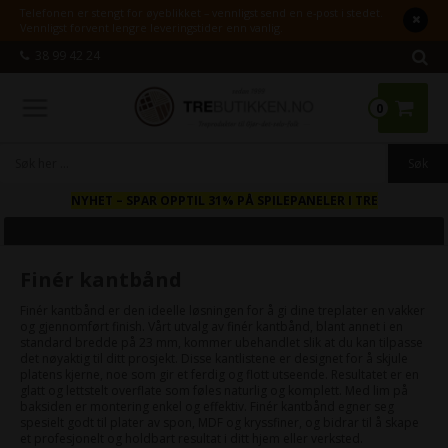
Telefonen er stengt for øyeblikket – vennligst send en e-post i stedet.
Vennligst forvent lengre leveringstider enn vanlig.
38 99 42 24
0
NYHET
– SPAR OPPTIL 31% PÅ SPILEPANELER I TRE
Finér kantbånd
Finér kantbånd er den ideelle løsningen for å gi dine treplater en vakker
og gjennomført finish. Vårt utvalg av finér kantbånd, blant annet i en
standard bredde på 23 mm, kommer ubehandlet slik at du kan tilpasse
det nøyaktig til ditt prosjekt. Disse kantlistene er designet for å skjule
platens kjerne, noe som gir et ferdig og flott utseende. Resultatet er en
glatt og lettstelt overflate som føles naturlig og komplett. Med lim på
baksiden er montering enkel og effektiv. Finér kantbånd egner seg
spesielt godt til plater av spon, MDF og kryssfiner, og bidrar til å skape
et profesjonelt og holdbart resultat i ditt hjem eller verksted.