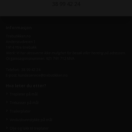
38 99 42 24
Informasjon
Trebutikken.no
Andersrudveien 1
1914 Ytre Enebakk
Merk: Vi har dessverre ikke mulighet for besøk eller henting på adressen.
Organisasjonsnummer: 921 791 712 MVA
Telefon:
38 99 42 24
E-post:
kundeservice@trebutikken.no
Hva leter du etter?
Treplater på mål
Trekasser på mål
Trailerplater
Vindusbunnstykke på mål
Olje og lakk til treplater