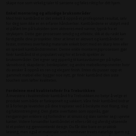
skape noe som virkelig taler til sansene og føles riktig for ditt hjem.
Enkel montering og allsidige bruksområder
Med finér kantbånd er det enkelt å oppnå et profesjonelt resultat, selv
for deg som ikke er en erfaren håndverker. Kantbåndene er utstyrt med
et påført lim på baksiden som aktiveres med varme, typisk fra et
strykejern. Dette gjør prosessen smidig og effektiv, slik at du raskt kan
ferdigstille dine prosjekter. Etter at limet er aktivert og kantbåndet er
festet, trimmes overflødig materiale enkelt bort med en skarp kniv eller
en spesiell kantbåndstrimmer. Denne enkle monteringsprosessen gjør
finér kantbånd til et populært valg for et bredt spekter av
bruksområder. Det egner seg ypperlig til kantavslutninger på hyller,
skrivebord, skapdører, benkeplater, og andre møbelkomponenter hvor
du ønsker å oppnå en ren og elegant finish. Enten du pusser opp et
gammelt møbel eller bygger noe nytt, gir finér kantbånd den siste
touchen som løfter kvaliteten.
Fordelene med kvalitetsfinér fra Trebutikken
Å investere i kvalitetsfinér kantbånd fra Trebutikken.no betyr å velge et
produkt som både er funksjonelt og vakkert. Våre finér kantbånd bidrar
til å forlenge levetiden på dine treplater ved å beskytte mot flising, slag
og fuktinntrengning. Den glatte overflaten som oppnås, gjør
rengjøringen enklere og forhindrer at smuss og støv samler seg i ujevne
kanter. Videre forvandler kantbåndet et ellers rått og uferdig utseende
til et polert og gjennomtenkt design. Du får ikke bare en praktisk
løsning, men også et materiale som fremhever treets naturlige sjarm og