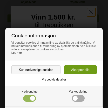
60,00 NOK
75,00 NOK
Lev. 3-6 dage
Lev. 3-6 dage
Vinn 1.500 kr.
til Trebutikken
Meld deg på vårt nyhetsbrev og bli med i
Cookie informasjon
konkurransen om et gavekort på 1.500 kr. til
Vi benytter cookies til innsamling av statistikk og trafikkmåling. Vi
butikken 😊
bruker informasjonen til forbedring av hjemmesiden. Ved å klikke
videre, aksepterer du bruken av cookies.
Les mer
Vi sender deg samtidig våre beste råd for
valg av tre, hvilke feil du bør unngå, og
inspirasjon til dine gjør-det-selv-prosjekter
😊
Lysegrått Kantbånd i Melamin
Kullgrått Kantbånd i Melamin
Vis cookie detaljer
med lim på baksiden
med lim på baksiden
*Vi finner en ny vinner den første arbeidsdagen i måneden.
Nødvendige
Markedsføring
75,00 NOK
75,00 NOK
Lev. 3-6 dage
Lev. 3-6 dage