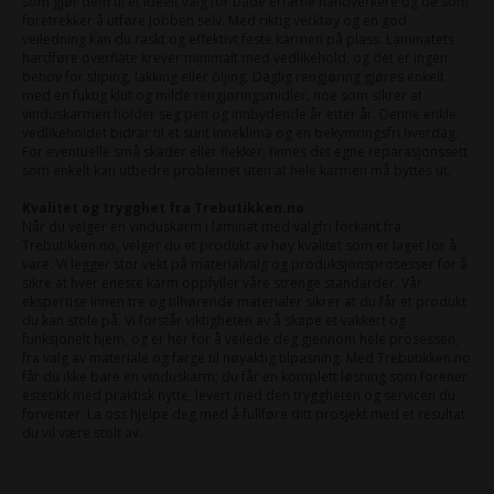
som gjør dem til et ideelt valg for både erfarne håndverkere og de som
foretrekker å utføre jobben selv. Med riktig verktøy og en god
veiledning kan du raskt og effektivt feste karmen på plass. Laminatets
hardføre overflate krever minimalt med vedlikehold, og det er ingen
behov for sliping, lakking eller oljing. Daglig rengjøring gjøres enkelt
med en fuktig klut og milde rengjøringsmidler, noe som sikrer at
vinduskarmen holder seg pen og innbydende år etter år. Denne enkle
vedlikeholdet bidrar til et sunt inneklima og en bekymringsfri hverdag.
For eventuelle små skader eller flekker, finnes det egne reparasjonssett
som enkelt kan utbedre problemet uten at hele karmen må byttes ut.
Kvalitet og trygghet fra Trebutikken.no
Når du velger en vinduskarm i laminat med valgfri forkant fra
Trebutikken.no, velger du et produkt av høy kvalitet som er laget for å
vare. Vi legger stor vekt på materialvalg og produksjonsprosesser for å
sikre at hver eneste karm oppfyller våre strenge standarder. Vår
ekspertise innen tre og tilhørende materialer sikrer at du får et produkt
du kan stole på. Vi forstår viktigheten av å skape et vakkert og
funksjonelt hjem, og er her for å veilede deg gjennom hele prosessen,
fra valg av materiale og farge til nøyaktig tilpasning. Med Trebutikken.no
får du ikke bare en vinduskarm; du får en komplett løsning som forener
estetikk med praktisk nytte, levert med den tryggheten og servicen du
forventer. La oss hjelpe deg med å fullføre ditt prosjekt med et resultat
du vil være stolt av.