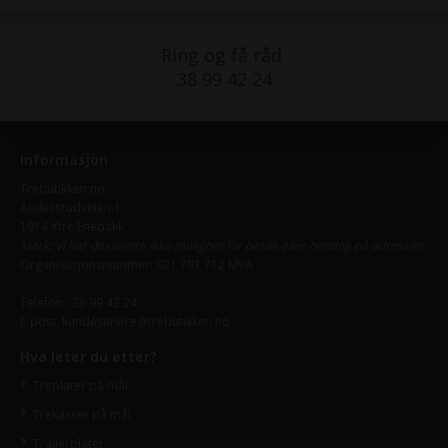
Ring og få råd
38 99 42 24
Informasjon
Trebutikken.no
Andersrudveien 1
1914 Ytre Enebakk
Merk: Vi har dessverre ikke mulighet for besøk eller henting på adressen.
Organisasjonsnummer: 921 791 712 MVA
Telefon:
38 99 42 24
E-post:
kundeservice@trebutikken.no
Hva leter du etter?
Treplater på mål
Trekasser på mål
Trailerplater