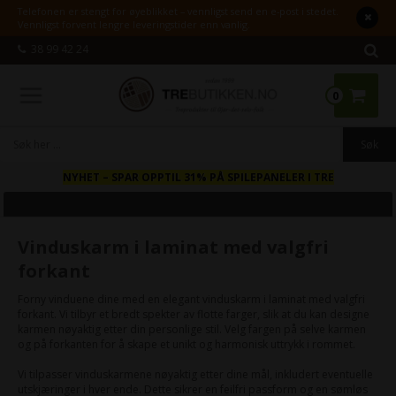
Telefonen er stengt for øyeblikket – vennligst send en e-post i stedet.
Vennligst forvent lengre leveringstider enn vanlig.
38 99 42 24
0
NYHET
– SPAR OPPTIL 31% PÅ SPILEPANELER I TRE
Vinduskarm i laminat med valgfri
forkant
Forny vinduene dine med en elegant vinduskarm i laminat med valgfri
forkant. Vi tilbyr et bredt spekter av flotte farger, slik at du kan designe
karmen nøyaktig etter din personlige stil. Velg fargen på selve karmen
og på forkanten for å skape et unikt og harmonisk uttrykk i rommet.
Vi tilpasser vinduskarmene nøyaktig etter dine mål, inkludert eventuelle
utskjæringer i hver ende. Dette sikrer en feilfri passform og en sømløs