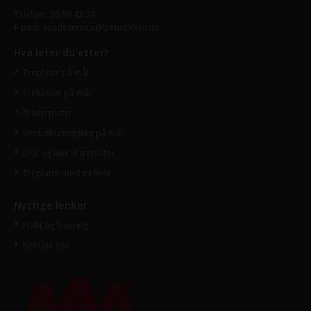
Telefon:
38 99 42 24
E-post:
kundeservice@trebutikken.no
Hva leter du etter?
Treplater på mål
Trekasser på mål
Trailerplater
Vindusbunnstykke på mål
Olje og lakk til treplater
Treplater med trefinér
Nyttige lenker
Frakt og levering
Kontakt oss