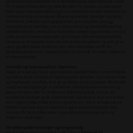
Linoleum til oppslagstavler er et spesialtilpasset naturmateriale, ideelt
for å skape funksjonelle og estetiske flater for notater og inspirasjon.
Dette unike materialet skiller seg fra tradisjonell kork eller tekstil ved sin
sammensetning av fornybare råvarer som linolje, naturlige harpikser,
trekorkmel, kalkstein og fargepigmenter, presset på en juterygg.
Resultatet er en overflate som er både robust og bemerkelsesverdig
selvhelbredende; små hull fra tegnestifter trekker seg sammen over tid.
Dette bevarer tavlens utseende og forlenger dens levetid betraktelig.
Linoleum er et levende materiale som patineres vakkert, og som gir en
varm og taktil følelse til ethvert rom. Hos Trebutikken.no får du
førsteklasses linoleum, nøyaktig skåret til dine mål, for enkel realisering
av dine prosjekter.
Estetikk og funksjonalitet i hjemmet
Valget av materiale til din oppslagstavle påvirker både rommets uttrykk
og tavlens bruk. Linoleum til oppslagstavler utmerker seg med sin matte
og fløyelsmyke overflate, som gir en følelse av ro og varme. Vårt brede
utvalg av naturlige farger er perfekt for å komplementere treverk og
skape harmoni, eller for å tilføre en diskret fargeklatt. Ut over det
visuelle har linoleum gode lyddempende egenskaper, noe som bidrar
til et roligere miljø i både kontor og barnerom. Det er et hygienisk og
lettstelt materiale som er enkelt å rengjøre med en fuktig klut. Med
linoleum får du en både vakker og praktisk løsning som varer og
inspirerer i hverdagen.
Skreddersydde løsninger og fargeutvalg
Fordi vi vet at hvert prosjekt er unikt, tilbyr vi
linoleum til