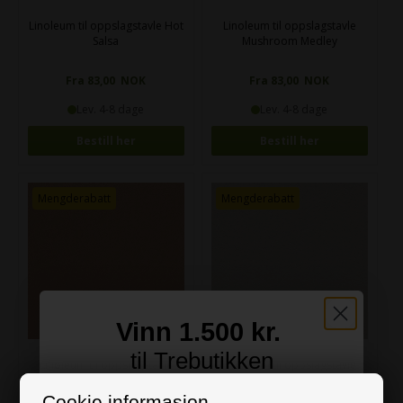
Linoleum til oppslagstavle Hot
Linoleum til oppslagstavle
Salsa
Mushroom Medley
Fra 83,00 NOK
Fra 83,00 NOK
Lev. 4-8 dage
Lev. 4-8 dage
Bestill her
Bestill her
Mengderabatt
Mengderabatt
Vinn 1.500 kr.
til Trebutikken
Linoleum til oppslagstavle
Linoleum til oppslagstavle
Nutmeq Spice
Oyster Shell
Meld deg på vårt nyhetsbrev og bli med i
Cookie informasjon