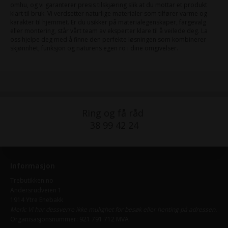
omhu, og vi garanterer presis tilskjæring slik at du mottar et produkt
klart til bruk. Vi verdsetter naturlige materialer som tilfører varme og
karakter til hjemmet. Er du usikker på materialegenskaper, fargevalg
eller montering, står vårt team av eksperter klare til å veilede deg. La
oss hjelpe deg med å finne den perfekte løsningen som kombinerer
skjønnhet, funksjon og naturens egen ro i dine omgivelser.
Ring og få råd
38 99 42 24
Informasjon
Trebutikken.no
Andersrudveien 1
1914 Ytre Enebakk
Merk: Vi har dessverre ikke mulighet for besøk eller henting på adressen.
Organisasjonsnummer: 921 791 712 MVA