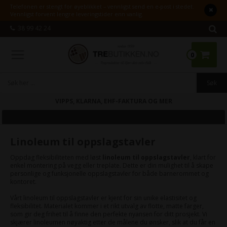
Telefonen er stengt for øyeblikket – vennligst send en e-post i stedet.
Vennligst forvent lengre leveringstider enn vanlig.
38 99 42 24
0
VIPPS, KLARNA, EHF-FAKTURA OG MER
Linoleum til oppslagstavler
Oppdag fleksibiliteten med løst
linoleum til oppslagstavler
, klart for
enkel montering på vegg eller treplate. Dette er din mulighet til å skape
personlige og funksjonelle oppslagstavler for både barnerommet og
kontoret.
Vårt linoleum til oppslagstavler er kjent for sin unike elastisitet og
fleksibilitet. Materialet kommer i et rikt utvalg av flotte, matte farger,
som gir deg frihet til å finne den perfekte nyansen for ditt prosjekt. Vi
skjærer linoleumen nøyaktig etter de målene du ønsker, slik at du får en