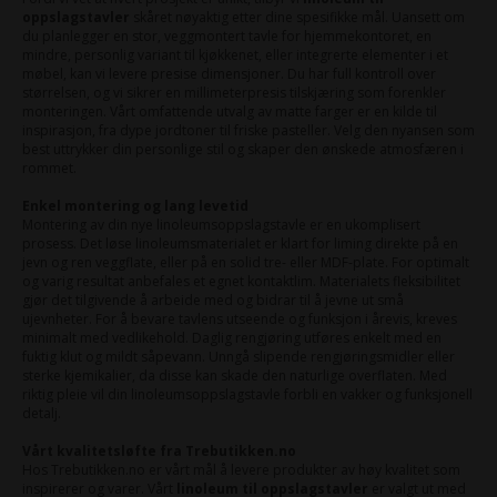
oppslagstavler
skåret nøyaktig etter dine spesifikke mål. Uansett om
du planlegger en stor, veggmontert tavle for hjemmekontoret, en
mindre, personlig variant til kjøkkenet, eller integrerte elementer i et
møbel, kan vi levere presise dimensjoner. Du har full kontroll over
størrelsen, og vi sikrer en millimeterpresis tilskjæring som forenkler
monteringen. Vårt omfattende utvalg av matte farger er en kilde til
inspirasjon, fra dype jordtoner til friske pasteller. Velg den nyansen som
best uttrykker din personlige stil og skaper den ønskede atmosfæren i
rommet.
Enkel montering og lang levetid
Montering av din nye linoleumsoppslagstavle er en ukomplisert
prosess. Det løse linoleumsmaterialet er klart for liming direkte på en
jevn og ren veggflate, eller på en solid tre- eller MDF-plate. For optimalt
og varig resultat anbefales et egnet kontaktlim. Materialets fleksibilitet
gjør det tilgivende å arbeide med og bidrar til å jevne ut små
ujevnheter. For å bevare tavlens utseende og funksjon i årevis, kreves
minimalt med vedlikehold. Daglig rengjøring utføres enkelt med en
fuktig klut og mildt såpevann. Unngå slipende rengjøringsmidler eller
sterke kjemikalier, da disse kan skade den naturlige overflaten. Med
riktig pleie vil din linoleumsoppslagstavle forbli en vakker og funksjonell
detalj.
Vårt kvalitetsløfte fra Trebutikken.no
Hos Trebutikken.no er vårt mål å levere produkter av høy kvalitet som
inspirerer og varer. Vårt
linoleum til oppslagstavler
er valgt ut med