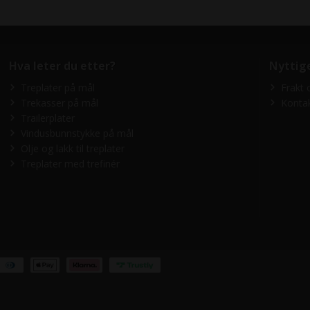
Hva leter du etter?
Nyttig
Treplater på mål
Frakt 
Trekasser på mål
Konta
Trailerplater
Vindusbunnstykke på mål
Olje og lakk til treplater
Treplater med trefinér