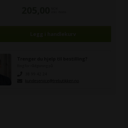
205,00
NOK
inkl. moms
Trenger du hjelp til bestilling?
Ring for rådgivning på
38 99 42 24
kundeservice@trebutikken.no