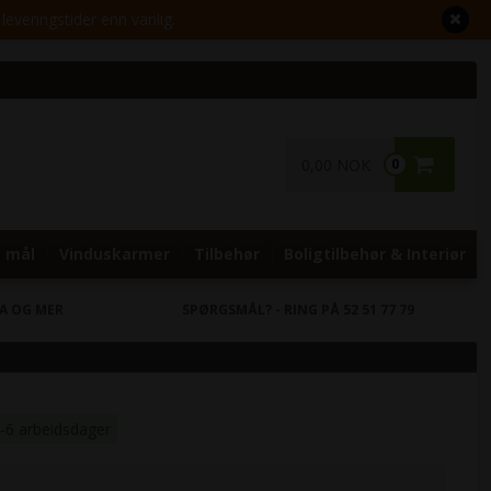
leveringstider enn vanlig.
0,00 NOK
0
 mål
Vinduskarmer
Tilbehør
Boligtilbehør & Interiør
RA OG MER
SPØRGSMÅL?
- RING PÅ 52 51 77 79
3-6 arbeidsdager