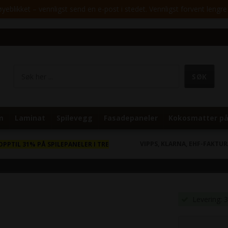
yeblikket – vennligst send en e-post i stedet. Vennligst forvent lengre 
m
Laminat
Spilevegg
Fasadepaneler
Kokosmatter på
VIPPS, KLARNA, EHF-FAKTU
OPPTIL 31% PÅ SPILEPANELER I TRE
Levering: 