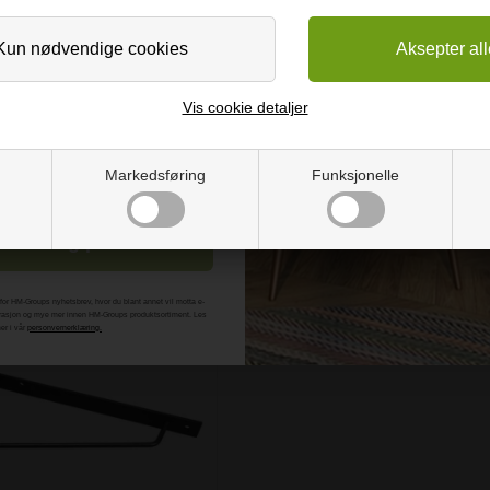
😊
inner den første arbeidsdagen i måneden.
pheng en del av dekorasjonen. Den tverrgående stangen styrker bær
Vis cookie detaljer
Markedsføring
Funksjonelle
eld meg på
t for HM-Groups nyhetsbrev, hvor du blant annet vil motta e-
pirasjon og mye mer innen HM-Groups produktsortiment. Les
er i vår
personvernerklæring.