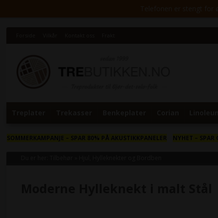
Telefonen er stengt for ø
Forside
Vilkår
Kontakt oss
Frakt
Treplater
Trekasser
Benkeplater
Corian
Linoleu
SOMMERKAMPANJE
– SPAR 80% PÅ AKUSTIKKPANELER
NYHET
– SPAR 
Du er her:
Tilbehør
»
Hjul, Hylleknekter og Bordben
Moderne Hylleknekt i malt Stål