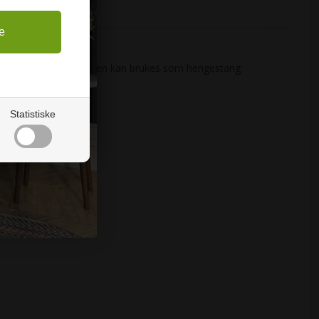
eevnen, samtidig som den kan brukes som hengestang.
Statistiske