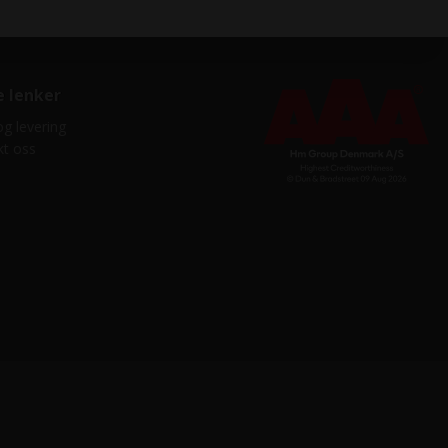
e lenker
og levering
kt oss