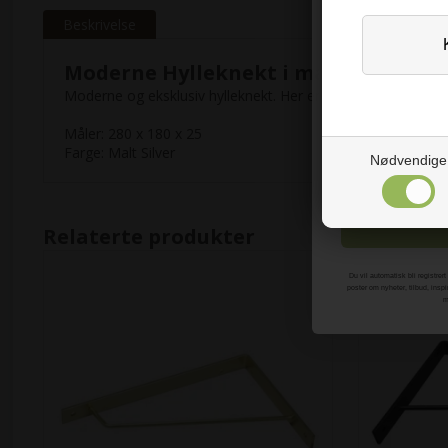
Beskrivelse
*Vi finner en ny v
Moderne Hylleknekt i malt Stål
Moderne og eksklusiv hylleknekt. Her er både hylle og op
Måler: 280 x 180 x 25
Farge: Malt Silver
Nødvendige
M
Relaterte produkter
Du vil automatisk bli registrer
poster om nyheter, tilbud, ins
m