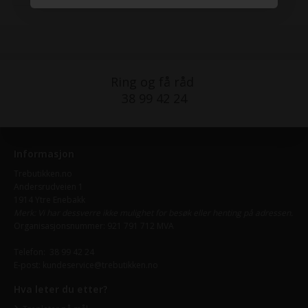
Ring og få råd
38 99 42 24
Informasjon
Trebutikken.no
Andersrudveien 1
1914 Ytre Enebakk
Merk: Vi har dessverre ikke mulighet for besøk eller henting på adressen.
Organisasjonsnummer: 921 791 712 MVA
Telefon:
38 99 42 24
E-post:
kundeservice@trebutikken.no
Hva leter du etter?