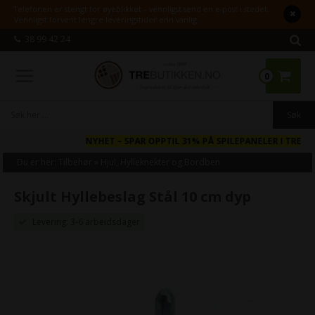
Telefonen er stengt for øyeblikket – vennligst send en e-post i stedet.
Vennligst forvent lengre leveringstider enn vanlig.
38 99 42 24
0
NYHET
– SPAR OPPTIL 31% PÅ SPILEPANELER I TRE
Du er her:
Tilbehør
»
Hjul, Hylleknekter og Bordben
Skjult Hyllebeslag Stål 10 cm dyp
Levering: 3-6 arbeidsdager