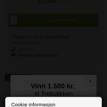
85,00
inkl. moms
Trenger du hjelp til bestilling?
Ring for rådgivning på
38 99 42 24
kundeservice@trebutikken.no
Beskrivelse
Vinn 1.500 kr.
Skjult Hyllebeslag Stål 10 cm dyp
til Trebutikken
Vil du ha et enkel minimalistisk utseende uten synlige oppheng,
er denne skjulte braketten en veldig god løsning.
Det er mulig å justere braketten litt. Det er imidlertid viktig å
Meld deg på vårt nyhetsbrev og bli med i
Cookie informasjon
bore hullene helt rette for å oppnå et godt resultat.