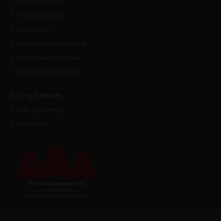
Treplater på mål
Trekasser på mål
Trailerplater
Vindusbunnstykke på mål
Olje og lakk til treplater
Treplater med trefinér
Nyttige lenker
Frakt og levering
Kontakt oss